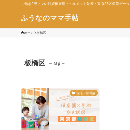
共働き2児ママの妊娠糖尿病・ヘルメット治療・東京23区保活デー
ふうなのママ手帖
ホーム
板橋区
板橋区
– tag –
保活・保育園