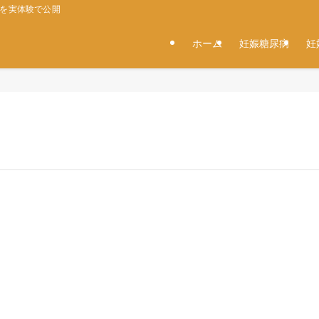
タを実体験で公開
ホーム
妊娠糖尿病
妊