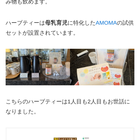
み物も飲めます。
ハーブティーは
母乳育児
に特化した
AMOMA
の試供
セットが設置されています。
こちらのハーブティーは1人目も2人目もお世話に
なりました。