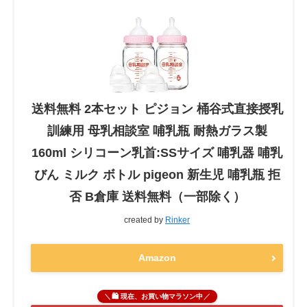
送料無料 2本セット ピジョン 桶谷式直接授乳
訓練用 母乳相談室 哺乳瓶 耐熱ガラス製
160ml シリコーン乳首:SSサイズ 哺乳器 哺乳
びん ミルク ボトル pigeon 新生児 哺乳瓶 拒
否 B倉庫 送料無料（一部除く）
created by
Rinker
Amazon
🛍 現在、お買い物マラソン中