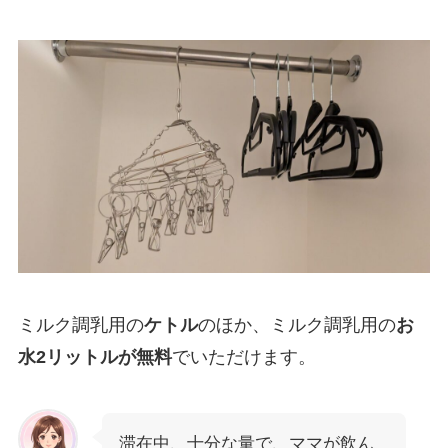
ミルク調乳用の
ケトル
のほか、ミルク調乳用の
お
水2リットルが無料
でいただけます。
滞在中、十分な量で、ママが飲ん