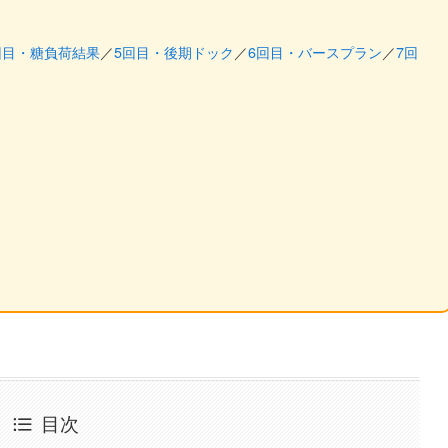
回目・糖負荷結果
／
5回目・後期ドック
／
6回目・バースプラン
／
7回
目次