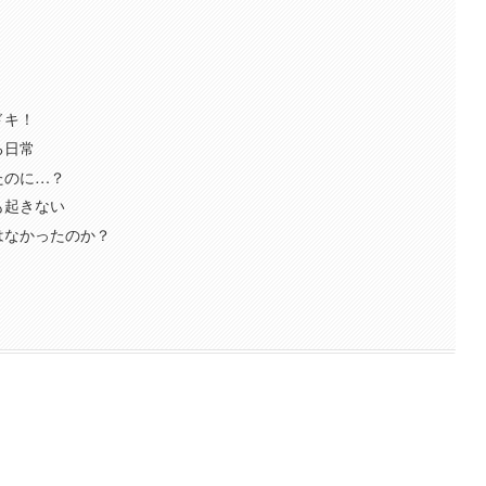
ドキ！
る日常
たのに…？
も起きない
はなかったのか？