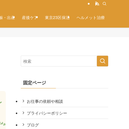
娠・出産
産後ケア
東京23区保活
ヘルメット治療
固定ページ
お仕事の依頼や相談
プライバシーポリシー
ブログ