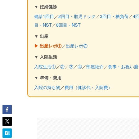
▼ 妊婦健診
健診1回目
／
2回目・胎児ドック
／
3回目・糖負荷
／
4
目・NST
／
8回目・NST
▼ 出産
／
出産レポ②
▶ 出産レポ①
▼ 入院生活
入院生活①
／
②
／
③
／
④
／
部屋紹介
／
食事・お祝い膳
▼ 準備・費用
入院の持ち物
／
費用（健診代・入院費）