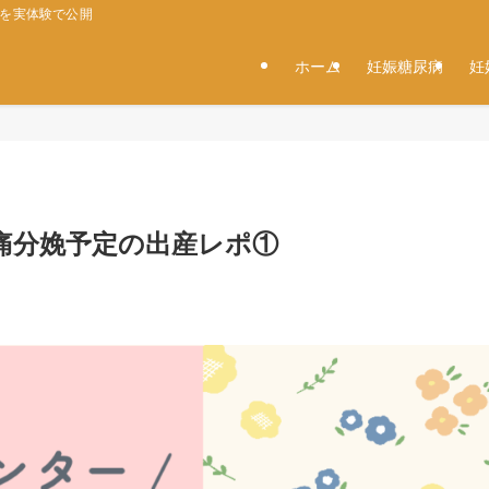
タを実体験で公開
ホーム
妊娠糖尿病
妊
痛分娩予定の出産レポ①