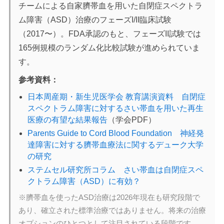
チームによる自家臍帯血を用いた自閉症スペクトラ
ム障害（ASD）治療のフェーズI/II臨床試験
（2017〜）。FDA承認のもと、フェーズII試験では
165例規模のランダム化比較試験が進められていま
す。
参考資料：
日本周産期・新生児医学会 教育講演資料 自閉症
スペクトラム障害に対するさい帯血を用いた再生
医療の有望な結果報告
（学会PDF）
Parents Guide to Cord Blood Foundation 神経発
達障害に対する臍帯血療法に関するデューク大学
の研究
ステムセル研究所コラム さい帯血は自閉症スペ
クトラム障害（ASD）に有効？
※臍帯血を使ったASD治療は2026年現在も研究段階で
あり、確立された標準治療ではありません。将来の治療
オプションのひとつとして注目されている段階です。