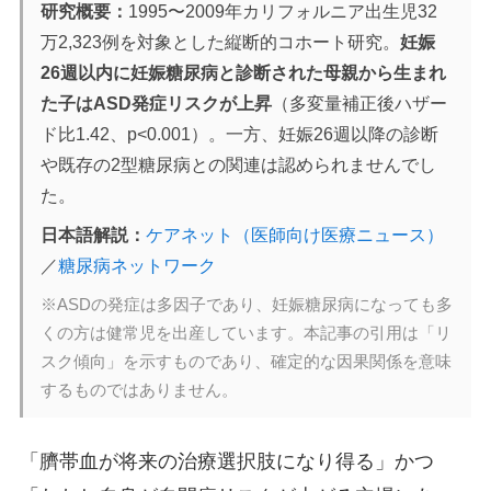
研究概要：
1995〜2009年カリフォルニア出生児32
万2,323例を対象とした縦断的コホート研究。
妊娠
26週以内に妊娠糖尿病と診断された母親から生まれ
た子はASD発症リスクが上昇
（多変量補正後ハザー
ド比1.42、p<0.001）。一方、妊娠26週以降の診断
や既存の2型糖尿病との関連は認められませんでし
た。
日本語解説：
ケアネット（医師向け医療ニュース）
／
糖尿病ネットワーク
※ASDの発症は多因子であり、妊娠糖尿病になっても多
くの方は健常児を出産しています。本記事の引用は「リ
スク傾向」を示すものであり、確定的な因果関係を意味
するものではありません。
「臍帯血が将来の治療選択肢になり得る」かつ