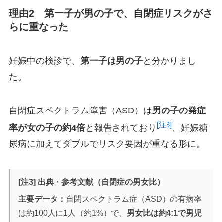
理由2 第一子が男の子で、自閉症リスクがさ
らに重なった
妊娠中の検診で、
第一子は男の子
と分かりまし
た。
自閉症スペクトラム障害（ASD）は
男の子の発症
[注3]
率が女の子の約4倍
と報告されており
、妊娠糖
尿病に加えてダブルでリスク要因が重なる形に。
[注3] 出典・参考文献（自閉症の男女比）
主要データ：
自閉スペクトラム症（ASD）の有病率
は約100人に1人（約1%）で、
男女比は約4:1で男児