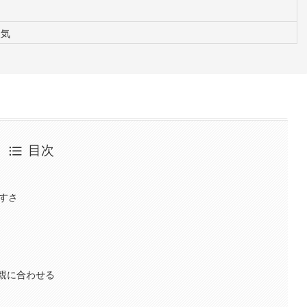
人気
目次
すさ
親に合わせる
能