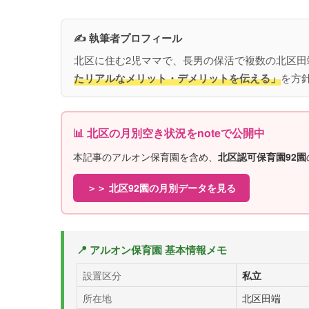
✍️ 執筆者プロフィール
北区に住む2児ママで、長男の保活で複数の北区
たリアルなメリット・デメリットを伝える」
を方
📊 北区の月別空き状況をnoteで公開中
本記事のアルオン保育園を含め、
北区認可保育園92園
＞＞ 北区92園の月別データを見る
📍 アルオン保育園 基本情報メモ
設置区分
私立
所在地
北区田端