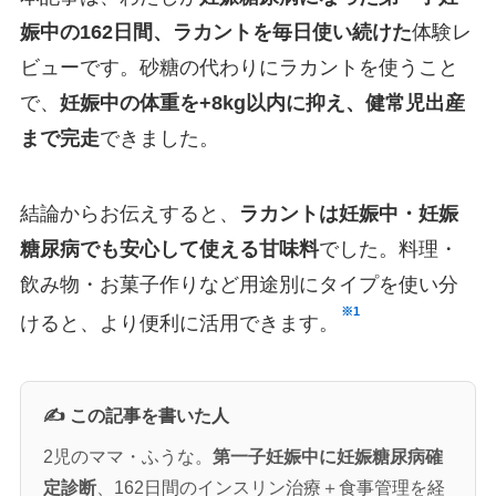
娠中の162日間、ラカントを毎日使い続けた
体験レ
ビューです。砂糖の代わりにラカントを使うこと
で、
妊娠中の体重を+8kg以内に抑え、健常児出産
まで完走
できました。
結論からお伝えすると、
ラカントは妊娠中・妊娠
糖尿病でも安心して使える甘味料
でした。料理・
飲み物・お菓子作りなど用途別にタイプを使い分
※1
けると、より便利に活用できます。
✍️ この記事を書いた人
2児のママ・ふうな。
第一子妊娠中に妊娠糖尿病確
定診断
、162日間のインスリン治療＋食事管理を経