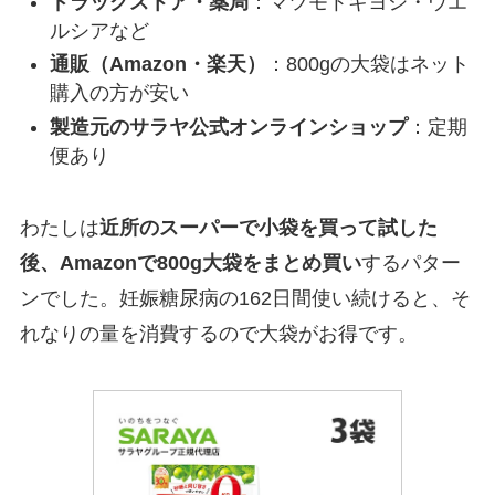
ドラッグストア・薬局
：マツモトキヨシ・ウエ
ルシアなど
通販（Amazon・楽天）
：800gの大袋はネット
購入の方が安い
製造元のサラヤ公式オンラインショップ
：定期
便あり
わたしは
近所のスーパーで小袋を買って試した
後、Amazonで800g大袋をまとめ買い
するパター
ンでした。妊娠糖尿病の162日間使い続けると、そ
れなりの量を消費するので大袋がお得です。