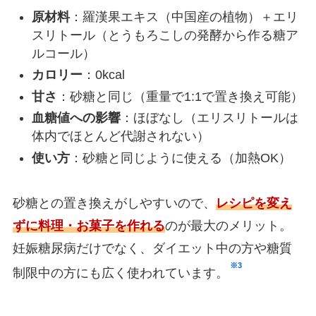
原材料
：羅漢果エキス（中国産の植物）＋エリ
スリトール（とうもろこしの発酵から作る糖ア
ルコール）
カロリー
：0kcal
甘さ
：砂糖と同じ（重量で1:1で置き換え可能）
血糖値への影響
：ほぼなし（エリスリトールは
体内でほとんど代謝されない）
使い方
：砂糖と同じように使える（加熱OK）
砂糖との置き換えがしやすいので、
レシピを変え
ずに料理・お菓子を作れる
のが最大のメリット。
妊娠糖尿病だけでなく、ダイエット中の方や糖質
※3
制限中の方にも広く使われています。