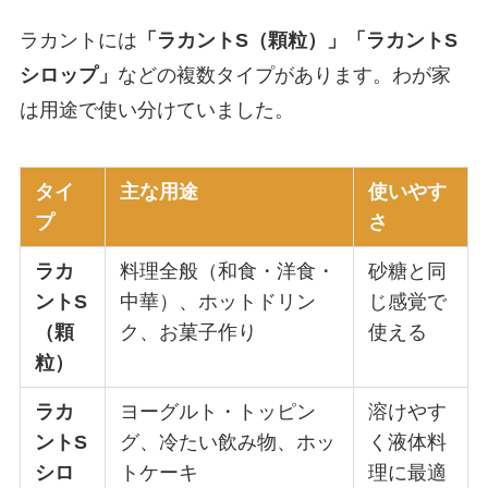
ラカントには
「ラカントS（顆粒）」「ラカントS
シロップ」
などの複数タイプがあります。わが家
は用途で使い分けていました。
タイ
主な用途
使いやす
プ
さ
ラカ
料理全般（和食・洋食・
砂糖と同
ントS
中華）、ホットドリン
じ感覚で
（顆
ク、お菓子作り
使える
粒）
ラカ
ヨーグルト・トッピン
溶けやす
ントS
グ、冷たい飲み物、ホッ
く液体料
シロ
トケーキ
理に最適