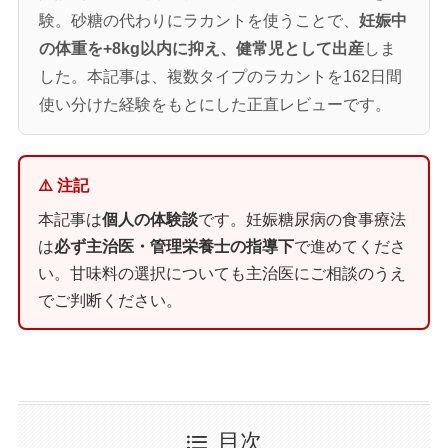
験。砂糖の代わりにラカントを使うことで、
妊娠中
の体重を+8kg以内に抑え、健常児として出産
しま
した。本記事は、複数タイプのラカントを162日間
使い分けた経験をもとにした正直レビューです。
⚠️ 注記
本記事は
個人の体験談
です。妊娠糖尿病の食事療法
は
必ず主治医・管理栄養士の指導下
で進めてくださ
い。甘味料の選択についても主治医にご相談のうえ
でご判断ください。
目次